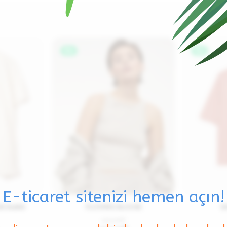
%17
%17
E-ticaret sitenizi hemen açın!
ik Baskılı
FLOWING BLOUSE
B
120.00
₺