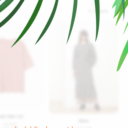
Sıralama
ASIC PINK TOP
Elbise
120.00
₺