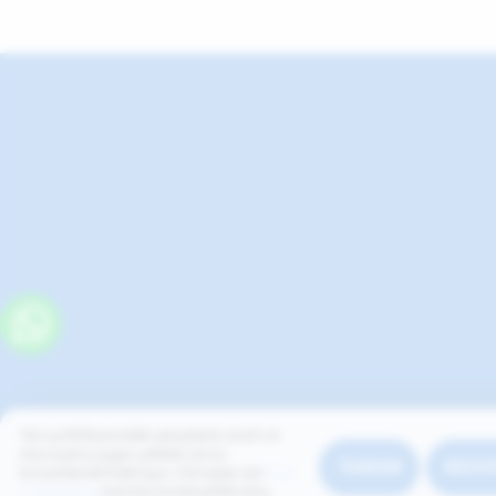
Veri politikasındaki amaçlarla sınırlı ve
mevzuata uygun şekilde çerez
TAMAM
REDD
konumlandırmaktayız. Detaylar için
Veri
Politikamız
metnini inceleyebilirsiniz.