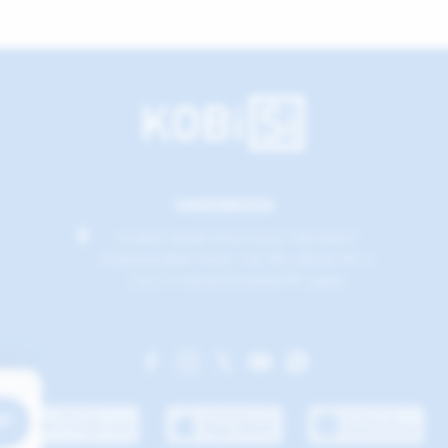
HAKKIMIZDA
İstabul Teknik Üniversitesi Teknokent
Reşitpaşa Mah. Katar Cad. ARI 4 Binası No: 2
/ 50 / 6 Sarıyer/İstanbul PK: 34467
ET