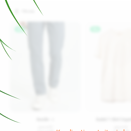
Filtrele
%67
%25
Bundle - 1
Baskılı T-Shirt Organ
300.00
₺
399.00
₺