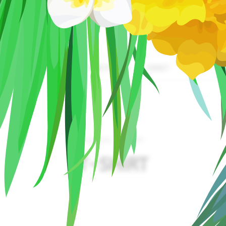
caret sitenizde online satış yapmak hiç bu kadar kolay, hızlı ve ulaşılabilir
ANTA
AYAKKABI
PANTOLON
CEKET
SHIRT
Anasayfa
T-SHIRT
T-SHIRT