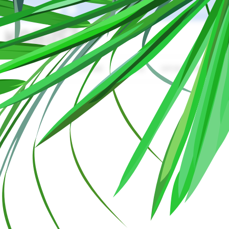
Kendi e-ti
AKSESUAR
KAZAK
SPOR GİYİM
Ç