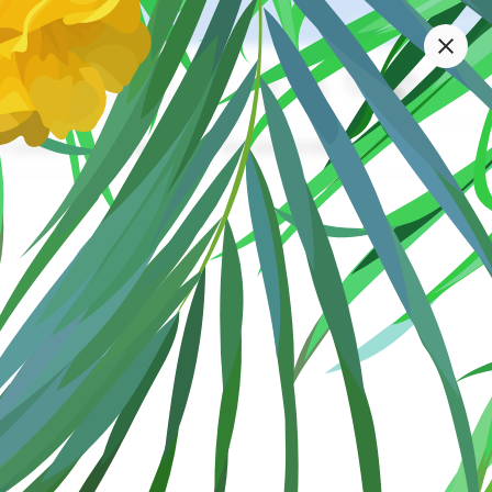
 olmamıştı.
Giriş Yap veya Üye Ol
0.00 ₺
0
T-SHIRT
MARKALAR
KOLEKSİYONLAR