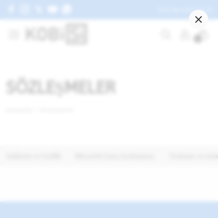
Giriş Yap veya Üye Ol
AKSESUAR
0
GÜNEŞ GÖZLÜĞÜ
ŞAPKA
ŞORT
SÖZLEŞMELER
KEMER
Anasayfa
Sözleşmeler
Tüm AKSESUAR ürünleri
Kullanım ve Gizlilik
Mesafeli Satış Sözleşmesi
Teslimat ve İade 